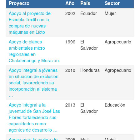
Proyecto
Año
País
Sector
Apoyo al proyecto de
2002
Ecuador
Mujer
Escuela Textil con la
compra de nuevas
máquinas en Licto
Apoyo de planes
1996
El
Agropecuario
ambientales micro
Salvador
regionales en
Chalatenango y Morazán.
Apoyo integral a jóvenes
2010
Honduras
Agropecuario
en situación de exclusión
social, favoreciendo su
incorporación al sistema
…
Apoyo integral a la
2013
El
Educación
juventud de San José Las
Salvador
Flores fortaleciendo sus
capacidades como
agentes de desarrollo …
Apoyo para la mejora de
2005
Mali
Mujer