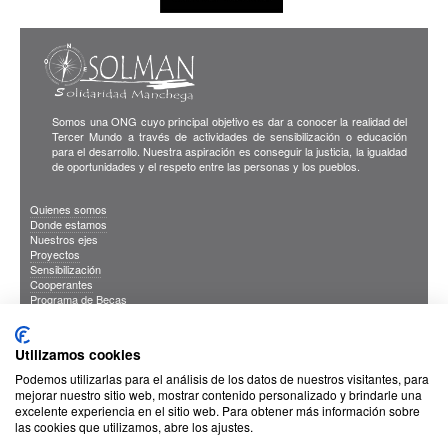
Somos una ONG cuyo principal objetivo es dar a conocer la realidad del
Tercer Mundo a través de actividades de sensibilización o educación
para el desarrollo. Nuestra aspiración es conseguir la justicia, la igualdad
de oportunidades y el respeto entre las personas y los pueblos.
Quienes somos
Donde estamos
Nuestros ejes
Proyectos
Sensibilización
Cooperantes
Programa de Becas
Blog
Publicaciones
INFORMACION DE INTERES
Utilizamos cookies
Sus Datos Seguros
Cookies
Podemos utilizarlas para el análisis de los datos de nuestros visitantes, para
Proteccion de datos
mejorar nuestro sitio web, mostrar contenido personalizado y brindarle una
excelente experiencia en el sitio web. Para obtener más información sobre
las cookies que utilizamos, abre los ajustes.