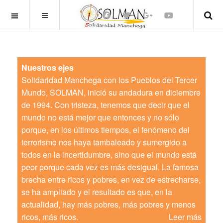
OFF CANVAS
Nuestros ejes
Solidaridad Manchega con los Pueblos del Tercer
Mundo, SOLMAN, inició su andadura en diciembre
de 1994. Con tristeza, tenemos que decir que el
mundo no está mejor que entonces y no sólo
porque, en los últimos tiempos, el fenómeno del
terrorismo nos haya tambaleado y sumergido a
todos en la incertidumbre, sino que el mundo está
peor porque cada vez es más desigual. La famosa
brecha entre ricos y pobres, en vez de estrecharse,
se ha ampliado y el resultado es que, en la
actualidad, hay más pobres, más pobres y menos
ricos, más ricos.
Leer más