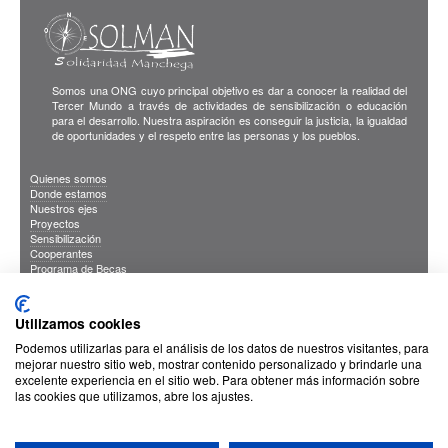
Somos una ONG cuyo principal objetivo es dar a conocer la realidad del
Tercer Mundo a través de actividades de sensibilización o educación
para el desarrollo. Nuestra aspiración es conseguir la justicia, la igualdad
de oportunidades y el respeto entre las personas y los pueblos.
Quienes somos
Donde estamos
Nuestros ejes
Proyectos
Sensibilización
Cooperantes
Programa de Becas
Blog
Publicaciones
INFORMACION DE INTERES
Utilizamos cookies
Sus Datos Seguros
Cookies
Podemos utilizarlas para el análisis de los datos de nuestros visitantes, para
Proteccion de datos
mejorar nuestro sitio web, mostrar contenido personalizado y brindarle una
excelente experiencia en el sitio web. Para obtener más información sobre
las cookies que utilizamos, abre los ajustes.