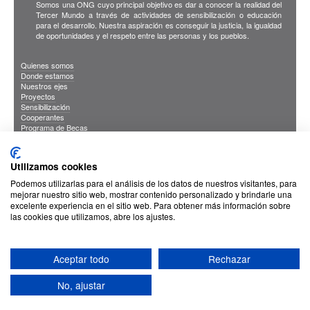
Somos una ONG cuyo principal objetivo es dar a conocer la realidad del
Tercer Mundo a través de actividades de sensibilización o educación
para el desarrollo. Nuestra aspiración es conseguir la justicia, la igualdad
de oportunidades y el respeto entre las personas y los pueblos.
Quienes somos
Donde estamos
Nuestros ejes
Proyectos
Sensibilización
Cooperantes
Programa de Becas
Blog
Publicaciones
INFORMACION DE INTERES
Utilizamos cookies
Sus Datos Seguros
Cookies
Podemos utilizarlas para el análisis de los datos de nuestros visitantes, para
Proteccion de datos
mejorar nuestro sitio web, mostrar contenido personalizado y brindarle una
excelente experiencia en el sitio web. Para obtener más información sobre
las cookies que utilizamos, abre los ajustes.
Aceptar todo
Rechazar
No, ajustar