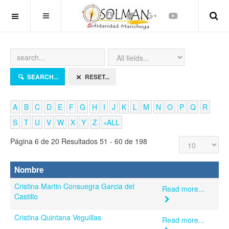
OFF CANVAS
SEARCH...
RESET...
A
B
C
D
E
F
G
H
I
J
K
L
M
N
O
P
Q
R
S
T
U
V
W
X
Y
Z
»ALL
Página 6 de 20 Resultados 51 - 60 de 198
Nombre
Cristina Martin Consuegra Garcia del
Read more...
Castillo
Cristina Quintana Veguillas
Read more...