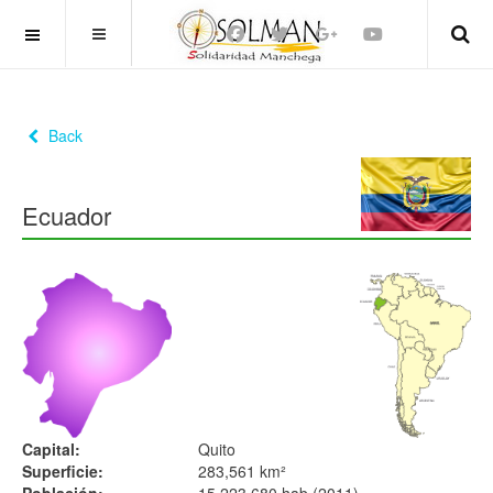
OFF CANVAS
Back
Ecuador
Capital:
Quito
Superficie:
283,561 km²