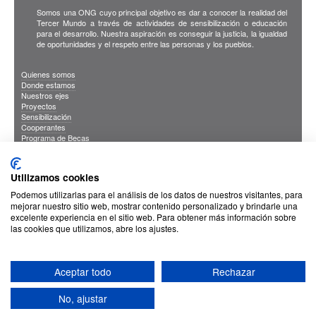
Somos una ONG cuyo principal objetivo es dar a conocer la realidad del
Tercer Mundo a través de actividades de sensibilización o educación
para el desarrollo. Nuestra aspiración es conseguir la justicia, la igualdad
de oportunidades y el respeto entre las personas y los pueblos.
Quienes somos
Donde estamos
Nuestros ejes
Proyectos
Sensibilización
Cooperantes
Programa de Becas
Blog
Publicaciones
INFORMACION DE INTERES
Utilizamos cookies
Sus Datos Seguros
Cookies
Podemos utilizarlas para el análisis de los datos de nuestros visitantes, para
Proteccion de datos
mejorar nuestro sitio web, mostrar contenido personalizado y brindarle una
excelente experiencia en el sitio web. Para obtener más información sobre
las cookies que utilizamos, abre los ajustes.
Aceptar todo
Rechazar
No, ajustar