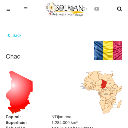
OFF CANVAS
Back
Chad
Capital:
N'Djamena
Superficie:
1.284.000 km²