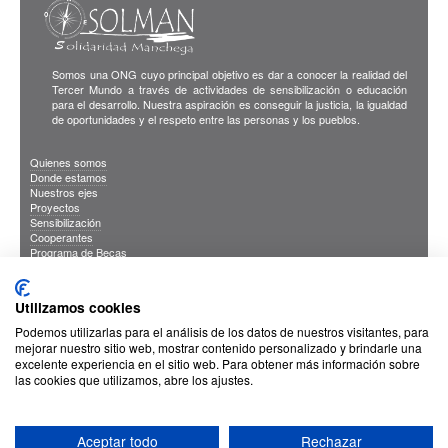
Somos una ONG cuyo principal objetivo es dar a conocer la realidad del
Tercer Mundo a través de actividades de sensibilización o educación
para el desarrollo. Nuestra aspiración es conseguir la justicia, la igualdad
de oportunidades y el respeto entre las personas y los pueblos.
Quienes somos
Donde estamos
Nuestros ejes
Proyectos
Sensibilización
Cooperantes
Programa de Becas
Blog
Publicaciones
INFORMACION DE INTERES
Utilizamos cookies
Sus Datos Seguros
Cookies
Podemos utilizarlas para el análisis de los datos de nuestros visitantes, para
Proteccion de datos
mejorar nuestro sitio web, mostrar contenido personalizado y brindarle una
excelente experiencia en el sitio web. Para obtener más información sobre
las cookies que utilizamos, abre los ajustes.
Aceptar todo
Rechazar