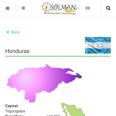
OFF CANVAS
Back
Honduras
Capital:
Tegucigalpa