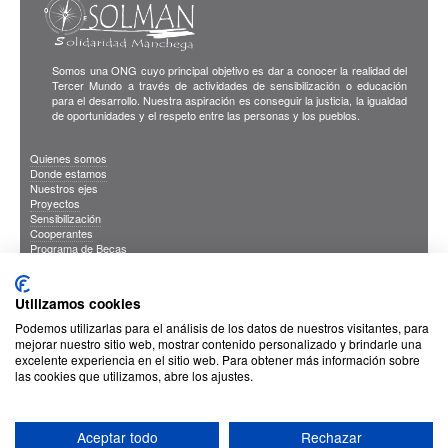
Somos una ONG cuyo principal objetivo es dar a conocer la realidad del
Tercer Mundo a través de actividades de sensibilización o educación
para el desarrollo. Nuestra aspiración es conseguir la justicia, la igualdad
de oportunidades y el respeto entre las personas y los pueblos.
Quienes somos
Donde estamos
Nuestros ejes
Proyectos
Sensibilización
Cooperantes
Programa de Becas
Blog
Publicaciones
INFORMACION DE INTERES
Utilizamos cookies
Sus Datos Seguros
Cookies
Podemos utilizarlas para el análisis de los datos de nuestros visitantes, para
Proteccion de datos
mejorar nuestro sitio web, mostrar contenido personalizado y brindarle una
excelente experiencia en el sitio web. Para obtener más información sobre
las cookies que utilizamos, abre los ajustes.
Aceptar todo
Rechazar