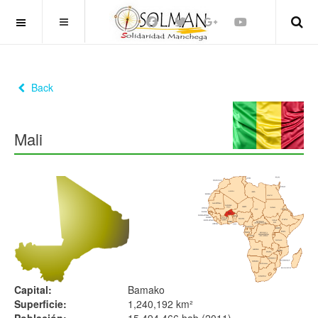
OFF CANVAS
Back
Mali
Capital:
Bamako
Superficie:
1,240,192 km²