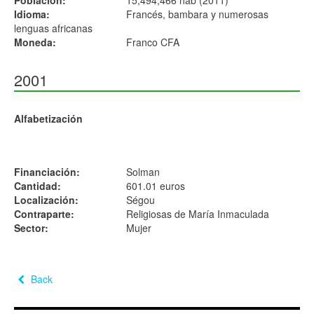
Población:
15,494,466 hab (2011)
Idioma:
Francés, bambara y numerosas
lenguas africanas
Moneda:
Franco CFA
2001
Alfabetización
Financiación:
Solman
Cantidad:
601.01 euros
Localización:
Ségou
Contraparte:
Religiosas de María Inmaculada
Sector:
Mujer
Back