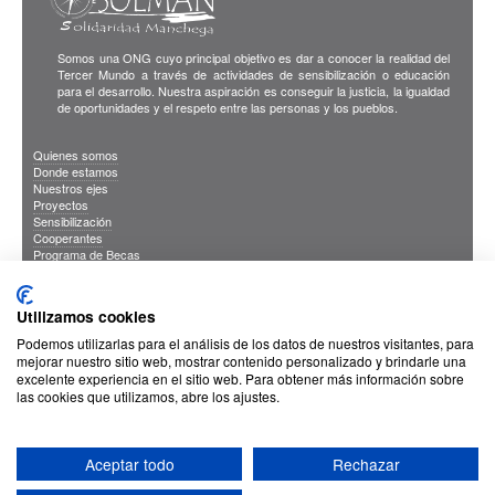
Somos una ONG cuyo principal objetivo es dar a conocer la realidad del
Tercer Mundo a través de actividades de sensibilización o educación
para el desarrollo. Nuestra aspiración es conseguir la justicia, la igualdad
de oportunidades y el respeto entre las personas y los pueblos.
Quienes somos
Donde estamos
Nuestros ejes
Proyectos
Sensibilización
Cooperantes
Programa de Becas
Blog
Publicaciones
INFORMACION DE INTERES
Utilizamos cookies
Sus Datos Seguros
Cookies
Podemos utilizarlas para el análisis de los datos de nuestros visitantes, para
Proteccion de datos
mejorar nuestro sitio web, mostrar contenido personalizado y brindarle una
excelente experiencia en el sitio web. Para obtener más información sobre
las cookies que utilizamos, abre los ajustes.
Aceptar todo
Rechazar