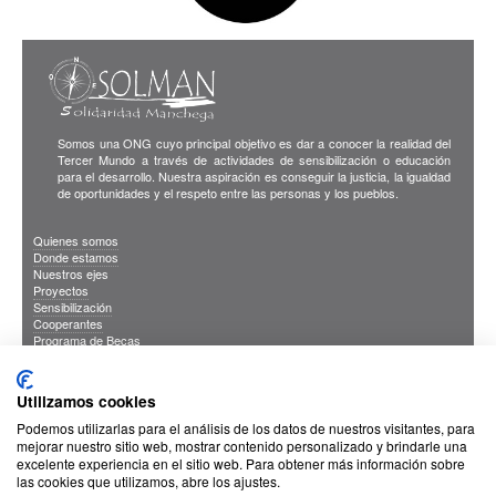
Somos una ONG cuyo principal objetivo es dar a conocer la realidad del
Tercer Mundo a través de actividades de sensibilización o educación
para el desarrollo. Nuestra aspiración es conseguir la justicia, la igualdad
de oportunidades y el respeto entre las personas y los pueblos.
Quienes somos
Donde estamos
Nuestros ejes
Proyectos
Sensibilización
Cooperantes
Programa de Becas
Blog
Publicaciones
INFORMACION DE INTERES
Utilizamos cookies
Sus Datos Seguros
Cookies
Podemos utilizarlas para el análisis de los datos de nuestros visitantes, para
Proteccion de datos
mejorar nuestro sitio web, mostrar contenido personalizado y brindarle una
excelente experiencia en el sitio web. Para obtener más información sobre
las cookies que utilizamos, abre los ajustes.