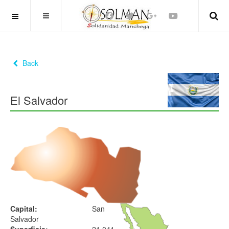
OFF CANVAS
Back
El Salvador
Capital:
San
Salvador